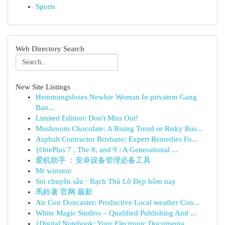
Sports
Web Directory Search
New Site Listings
Hemmungsloses Newbie Woman In privatem Gang
Ban...
Limited Edition: Don't Miss Out!
Mushroom Chocolate: A Rising Trend or Risky Bus...
Asphalt Contractor Brisbane: Expert Remedies Fo...
{OnePlus 7 , The 8, and 9 : A Generational ...
爱机助手 ：安卓设备管理必备工具
Mr winston
Soi chuyên sâu · Bạch Thủ Lô Đẹp hôm nay
馬鈴薯 官网 最新
Air Con Doncaster: Productive Local weather Con...
White Magic Studios – Qualified Publishing And ...
{Digital Notebook: Your Electronic Documenta...