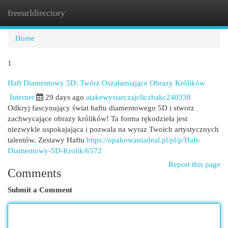
freeurldirectory
Togg
navi
Home
1
Haft Diamentowy 5D: Twórz Oszałamiające Obrazy Królików
Internet
29 days ago
atakewystarczajcliczbakc240338
Odkryj fascynujący świat haftu diamentowego 5D i stworz
zachwycające obrazy królików! Ta forma rękodzieła jest
niezwykle uspokajająca i pozwala na wyraz Twoich artystycznych
talentów. Zestawy Haftu
https://opakowaniadeal.pl/pl/p/Haft-
Diamentowy-5D-Krolik/6572
Report this page
Comments
Submit a Comment