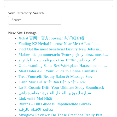
Web Directory Search
New Site Listings
Xchat 官网：官方copyright与详细介绍
Finding K2 Herbal Incense Near Me : A Local ...
Find Out the most beneficial Luxury New Jobs in...
Malowanie po numerach: Twórz piękny obraz mostk...
ساخت برنامه سینه با پایتن و Turtle: کتابچه راهن...
Understanding Same-Sex Workplace Harassment in ...
Mail Order 420: Your Guide to Online Cannabis
Treat Yourself: Beauty Salon & Massage Serv...
Danh Mục Giá Xuất Bản Cập Nhật 2024
Lo-Fi Cosmic Drift: Your Ultimate Study Soundtrack
سيارة ليموزين المطار القاهرة : مغامرة راقي...
Link vn88 Mới Nhất
Bilrens – Din Guide til Imponerende Bilvask
معالجة الأقدام بالرقية
Myoglow Reviews: Do These Creations Really Perf...