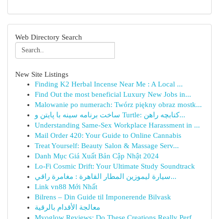
Web Directory Search
New Site Listings
Finding K2 Herbal Incense Near Me : A Local ...
Find Out the most beneficial Luxury New Jobs in...
Malowanie po numerach: Twórz piękny obraz mostk...
ساخت برنامه سینه با پایتن و Turtle: کتابچه راهن...
Understanding Same-Sex Workplace Harassment in ...
Mail Order 420: Your Guide to Online Cannabis
Treat Yourself: Beauty Salon & Massage Serv...
Danh Mục Giá Xuất Bản Cập Nhật 2024
Lo-Fi Cosmic Drift: Your Ultimate Study Soundtrack
سيارة ليموزين المطار القاهرة : مغامرة راقي...
Link vn88 Mới Nhất
Bilrens – Din Guide til Imponerende Bilvask
معالجة الأقدام بالرقية
Myoglow Reviews: Do These Creations Really Perf...