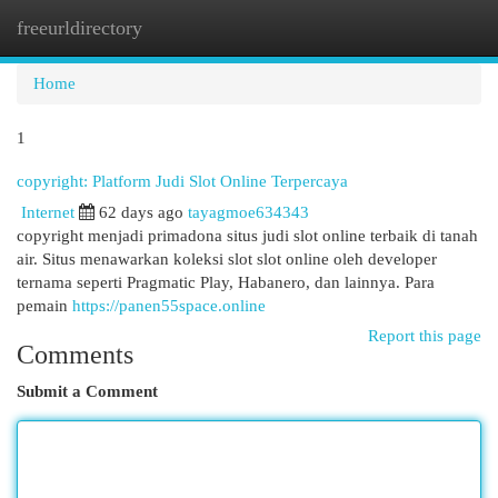
freeurldirectory
Togg
navi
Home
1
copyright: Platform Judi Slot Online Terpercaya
Internet
62 days ago
tayagmoe634343
copyright menjadi primadona situs judi slot online terbaik di tanah
air. Situs menawarkan koleksi slot slot online oleh developer
ternama seperti Pragmatic Play, Habanero, dan lainnya. Para
pemain
https://panen55space.online
Report this page
Comments
Submit a Comment