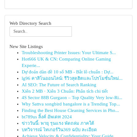
Web Directory Search
New Site Listings
Troubleshooting Printer Issues: Your Ultimate S...
Hot666 UK & CN: Comparing Online Gaming
Experie...
Dự đoán dàn đề 10 số MB - Bắt lô chuẩn : Dự...
lg96 คาสิโนออนไลน์: รีวิวสุดฮิตและโปรโมชั่นใหม่...
AI SEO: The Future of Search Ranking
Xiên 2 MB · Xiên 3 Chuẩn: Phân tích chi tiết
4S Sector 88B Gurgaon – Top Quality Very low-Ri...
Why Sattva songbird bangalore is a Trending Top...
Finding the Best House Cleaning Services in Pho...
bt789us ลิ้งค์ อัพเดท 2024
ข่าววันนี้: พายุ รุนแรง พัดถล่ม ภาคใต้
บทวิจารณ์ ไทเกอร์วิน369 ฉบับ ละเอียด
Achieve Velocity & Confidentiality: Your Guide ...