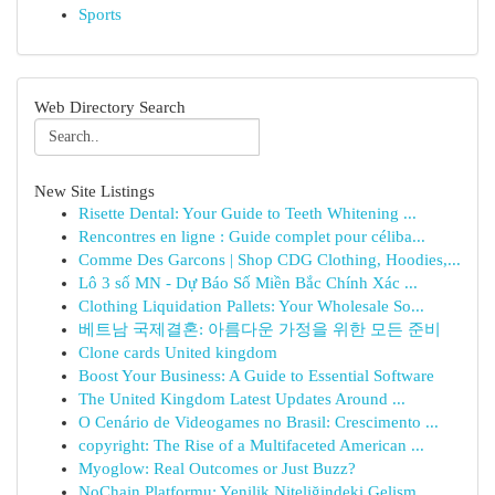
Sports
Web Directory Search
New Site Listings
Risette Dental: Your Guide to Teeth Whitening ...
Rencontres en ligne : Guide complet pour céliba...
Comme Des Garcons | Shop CDG Clothing, Hoodies,...
Lô 3 số MN - Dự Báo Số Miền Bắc Chính Xác ...
Clothing Liquidation Pallets: Your Wholesale So...
베트남 국제결혼: 아름다운 가정을 위한 모든 준비
Clone cards United kingdom
Boost Your Business: A Guide to Essential Software
The United Kingdom Latest Updates Around ...
O Cenário de Videogames no Brasil: Crescimento ...
copyright: The Rise of a Multifaceted American ...
Myoglow: Real Outcomes or Just Buzz?
NoChain Platformu: Yenilik Niteliğindeki Gelişm...