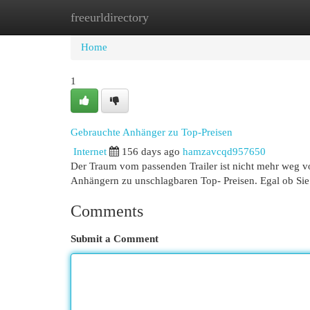
freeurldirectory
Home
New Site Listings
Add Site
Cat
Home
1
Gebrauchte Anhänger zu Top-Preisen
Internet
156 days ago
hamzavcqd957650
Der Traum vom passenden Trailer ist nicht mehr weg v
Anhängern zu unschlagbaren Top- Preisen. Egal ob Sie
Comments
Submit a Comment