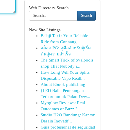
Web Directory Search
Search
New Site Listings
Balaji Taxi : Your Reliable
Ride from Connaug...
สล็อต PG: คู่มือสำหรับผู้เริ่ม
ต้นสู่ความสำเร็จ
The Smart Trick of ovalpools
shop That Nobody i...
How Long Will Your Splitz
Disposable Vape Reall...
About Ebook publishing
{LED Bali | Penerangan
Terbaru untuk Pulau Dew...
Myoglow Reviews: Real
Outcomes or Buzz ?
Studio H2O Bandung: Kantor
Desain Inovatif...
Guía profesional de seguridad