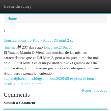
freeurldirectory
Togg
navi
Home
1
Considerations To Know About Dji mini 2 se
Internet
237 days ago
jonathanc210ncq5
El Yuneec Mantin Q Viene con muchas de las mismas
características que el DJI Mini 2, pero a un precio mucho más
bajo. El DJI Mini 3 es el mejor dron sub-250 gramos de esta
comparativa, a un precio un poco más elevado que el Pontensic
Atom pero razonable, teniendo
https://djibarcelona.blogspot.com/2025/05/explora-el-futuro-
desde-el-aire-con-la.html
Report this page
Comments
Submit a Comment