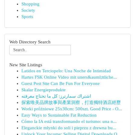
Shopping
Society
Sports
Web Directory Search
New Site Listings
Latidos en Terciopelo: Una Noche de Intimidad
Hartes FSK Online Video mit uners&auml;ttliche...
Guest Post Site Can Be Fun For Everyone
Skalar Energieprodukte
اشتراك سمارترز: كل ما تحتاج معرفته
探索唯美品牌故事與產業洞察，打造獨特酒店經歷
Worki próżniowe 25x30cm: 500szt. Good Price - O...
Easy Ways to Sustainable Fat Reduction
Cómo la IA está transformando el turismo: una n...
Eleganckie młynki do soli i pieprzu z drewna bu...
Unlock Your Income: Selling Digital Downloads O...