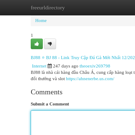
freeurldirectory
Home
New Site Listings
Add Site
Cat
Home
1
BJ88 ⭐️ BJ 88 - Link Truy Cập Đá Gà Mới Nhất 12/20
Internet
247 days ago
theoexiv269798
BJ88 là nhà cái hàng đầu Châu Á, cung cấp hàng loạt trò 
đổi thưởng và slot
https://ahnenerbe.us.com/
Comments
Submit a Comment