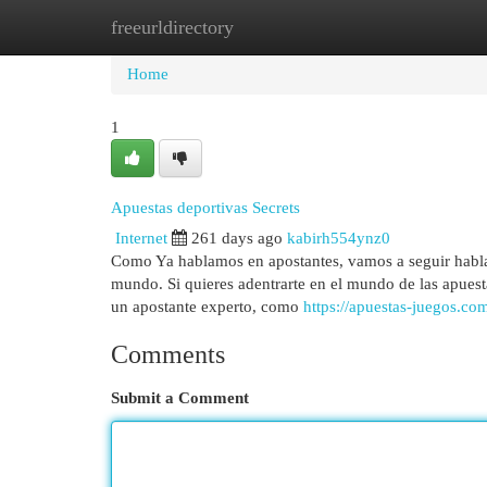
freeurldirectory
Home
New Site Listings
Add Site
Cat
Home
1
Apuestas deportivas Secrets
Internet
261 days ago
kabirh554ynz0
Como Ya hablamos en apostantes, vamos a seguir hablan
mundo. Si quieres adentrarte en el mundo de las apuesta
un apostante experto, como
https://apuestas-juegos.co
Comments
Submit a Comment