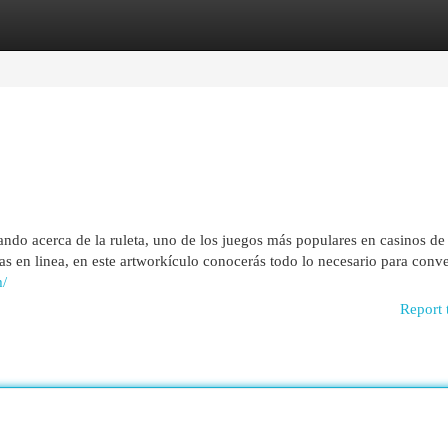
egories
Register
Login
do acerca de la ruleta, uno de los juegos más populares en casinos de 
s en linea, en este artworkículo conocerás todo lo necesario para conver
m/
Report 