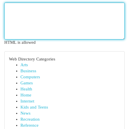
HTML is allowed
Web Directory Categories
Arts
Business
Computers
Games
Health
Home
Internet
Kids and Teens
News
Recreation
Reference