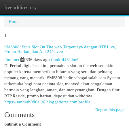
freeurldirectory
Togg
navi
Home
1
SMS808: Situs Slot On The web Terpercaya dengan RTP Live,
Promo Harian, dan Aid 24/seven
Internet
336 days ago
frankr443sdm6
Di Period digital saat ini, permainan slot on the web semakin
populer karena memberikan hiburan yang seru dan peluang
menang yang menarik. SMS808 hadir sebagai salah satu System
terkemuka bagi para pecinta slot, menyediakan pengalaman
bermain yang lengkap, aman, dan menyenangkan. Dengan fitur
RTP Reside, promo harian, deposit dan withdraw
https://sandrab086alu6.bloggadores.com/profile
Report this page
Comments
Submit a Comment