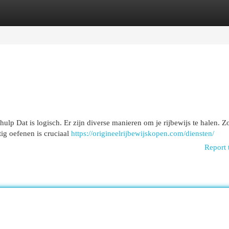
egories
Register
Login
 hulp Dat is logisch. Er zijn diverse manieren om je rijbewijs te halen. Z
tig oefenen is cruciaal
https://origineelrijbewijskopen.com/diensten/
Report 