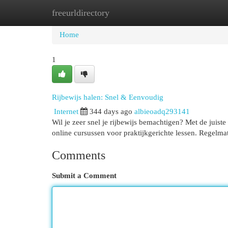
freeurldirectory
Home
New Site Listings
Add Site
Cat
Home
1
Rijbewijs halen: Snel & Eenvoudig
Internet
344 days ago
albieoadq293141
Wil je zeer snel je rijbewijs bemachtigen? Met de juiste
online cursussen voor praktijkgerichte lessen. Regelma
Comments
Submit a Comment