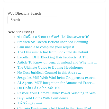
Web Directory Search
New Site Listings
ข่าววันนี้: ลม ร้ายแรง พัดเข้าใส่ ดินแดนภาคใต้
Erhalten Sie Diesen Bericht über Seo Beratung
I am unable to complete your request.
The Omasum: A In-Depth Look into its Definit...
Excellent DHT Blocking Hair Products : A Tho...
Article To Know on benz download and Why it is ...
The Ultimate Guide to Buying Headphones
No Cost Juridical Counsel in this Area : ...
Sexgeiles Milf-Weib Wird beim Gruppensex extrem...
AI Agents: MCP Integration for Automated Proce...
Dự Đoán Lô Chính Xác 100
Restore Your Home's Shine: Power Washing in Wes...
Buy Gold Coins With Confidence
Xổ Số ngày mai
Chicago Businesses: Get Listed in the BrandDad ...