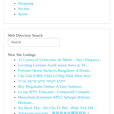
Shopping
Society
Sports
Web Directory Search
New Site Listings
25 Czarnych Uchwytów do Mebli – Styl i Elegancj...
Locating Genuine South Asian Seers in Th...
Polymer Sports Surfaces Bangalore: A Detail...
Cầu Giải 8 MN: Chốt Lô Đẹp Nhất Hôm Nay!
דרכים לשחזר מידע מדיסק און קי
Buy Pregabalin Online: A Easy Solution
Le top IPTV Française : Comparatif Complet...
Menyelami Keseruan API22 Sebagai Wahana
Bermain...
Soi Bạch Thủ - Soi Cầu Tỷ Phú : Phân Tích Dữ ...
Telegramcopyright：最新版本在哪里获取？