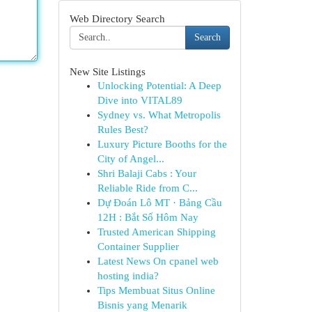
Web Directory Search
Search
New Site Listings
Unlocking Potential: A Deep
Dive into VITAL89
Sydney vs. What Metropolis
Rules Best?
Luxury Picture Booths for the
City of Angel...
Shri Balaji Cabs : Your
Reliable Ride from C...
Dự Đoán Lô MT · Bảng Cầu
12H : Bắt Số Hôm Nay
Trusted American Shipping
Container Supplier
Latest News On cpanel web
hosting india?
Tips Membuat Situs Online
Bisnis yang Menarik