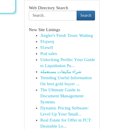
Web Directory Search
Search
New Site Listings
Angler's Fresh Trout: Waiting
91qwrq
91ewff
Pod sales
Unlocking Profits: Your Guide
to Liquidation Pa...
شراء مكيفات مستعملة
Trending Useful Information
On best gold buyer ...
The Ultimate Guide to
Document Management
Systems
Dynamic Pricing Software:
Level Up Your Small...
Real Estate for Offer in FCT:
Desirable Lo...