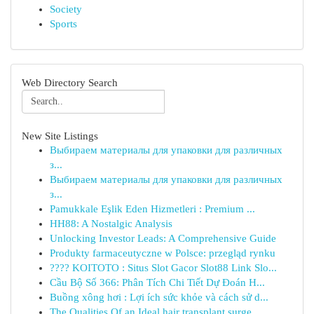
Society
Sports
Web Directory Search
New Site Listings
Выбираем материалы для упаковки для различных
з...
Выбираем материалы для упаковки для различных
з...
Pamukkale Eşlik Eden Hizmetleri : Premium ...
HH88: A Nostalgic Analysis
Unlocking Investor Leads: A Comprehensive Guide
Produkty farmaceutyczne w Polsce: przegląd rynku
???? KOITOTO : Situs Slot Gacor Slot88 Link Slo...
Cầu Bộ Số 366: Phân Tích Chi Tiết Dự Đoán H...
Buồng xông hơi : Lợi ích sức khỏe và cách sử d...
The Qualities Of an Ideal hair transplant surge...